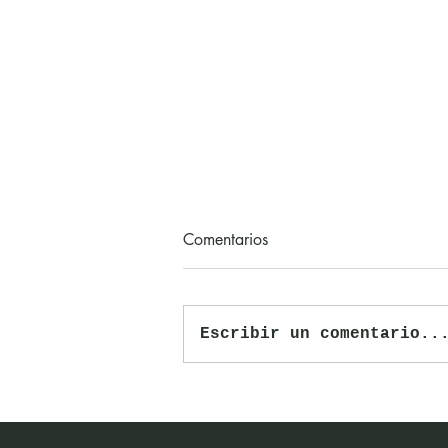
Comentarios
Escribir un comentario..
Nuevo plazo para postularse a
los XXXVI Premios CIPA hasta
el 10 de julio de 2026