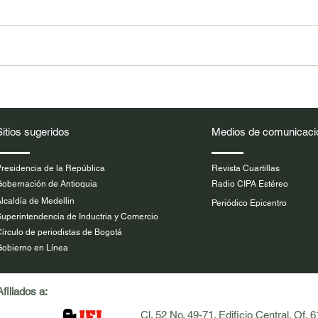
.
El CIPA rechaza amenazas
Conv
contra el periodista Norbey
CIPA
Valle David
Peri
Sitios sugeridos
Medios de comunicaci
residencia de la República
Revista Cuartillas
obernación de Antioquia
Radio CIPA Estéreo
lcaldía de Medellin
Periódico Epicentro
uperintendencia de Inductria y Comercio
írculo de periodistas de Bogotá
obierno en Línea
Afiliados a:
Cl. 52 No. 49-71. Edificio Central. Of. 