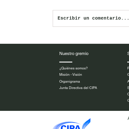
Escribir un comentario..
Nuevo plazo para postularse a
los XXXVI Premios CIPA hasta
el 10 de julio de 2026
Nuestro gremio
¿Quiénes somos?
P
Misión - Visión
G
Organigrama
A
Junta Directiva del CIPA
S
C
G