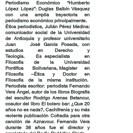
Periodismo Económico 
“Humberto 
López López”: Duglas Balbín Vásquez 
con una amplia trayectoria en 
periodismo económico principalmente. 
Ética periodística, Julián Pérez Medina
:  
comunicador social de la Universidad 
de Antioquia y profesor universitario 
Juan    José García Posada
, con 
estudios     en    Derecho     y     
Teología.    Es especialista     en     
Filosofía     de     la     Universidad     
Pontifica     Bolivariana, Magíster    en    
Filosofía    –Ética    y    Doctor    en    
Filosofía    de    la    misma    institución.   
Periodista escritor:  periodista
 Fernando 
Vera Ángel
, autor de los libros Biografía 
del escultor Rodrigo Arenas Betancur, 
coautor del libro El bolero bar: ¿Que 20 
años no es nada?, Cachifrenia y su más 
reciente publicación Cofradía para otra 
canción de Aznavour. Fernando Vera 
durante 38 años fue el director y 