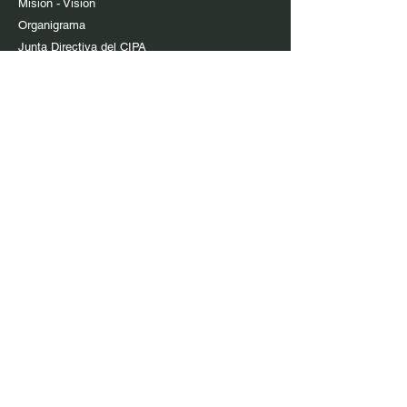
Misión - Visión
Organigrama
Junta Directiva del CIPA
Sitios sugeridos
Presidencia de la República
Gobernación de Antioquia
Alcaldía de Medellin
Superintendencia de Inductria y Comercio
Círculo de periodistas de Bogotá
Gobierno en Línea
Medios de comunicación
Revista Cuartillas
Periódico Epicentro
Radio CIPA Estéreo