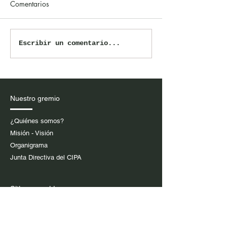
Comentarios
El CIPA rechaza amenazas
Convocatoria XX
Escribir un comentario...
contra el periodista
Premios CIPA a l
Norbey Valle David
Excelencia Period
2026
Nuestro gremio
¿Quiénes somos?
Misión - Visión
Organigrama
Junta Directiva del CIPA
Sitios sugeridos
Presidencia de la República
Gobernación de Antioquia