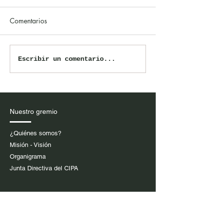
Comentarios
El CIPA rechaza amenazas
Convocatoria XX
Escribir un comentario...
contra el periodista
Premios CIPA a l
Norbey Valle David
Excelencia Period
2026
Nuestro gremio
¿Quiénes somos?
Misión - Visión
Organigrama
Junta Directiva del CIPA
Sitios sugeridos