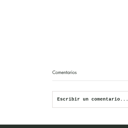
Comentarios
Escribir un comentario..
Nuevo plazo para postularse a
los XXXVI Premios CIPA hasta